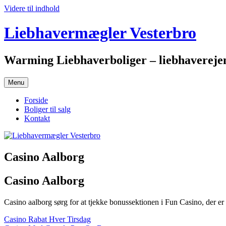
Videre til indhold
Liebhavermægler Vesterbro
Warming Liebhaverboliger – liebhaverej
Menu
Forside
Boliger til salg
Kontakt
Casino Aalborg
Casino Aalborg
Casino aalborg sørg for at tjekke bonussektionen i Fun Casino, der er 
Casino Rabat Hver Tirsdag