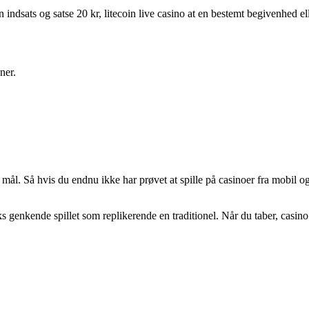
indsats og satse 20 kr, litecoin live casino at en bestemt begivenhed elle
ner.
 mål. Så hvis du endnu ikke har prøvet at spille på casinoer fra mobil 
aks genkende spillet som replikerende en traditionel. Når du taber, casi