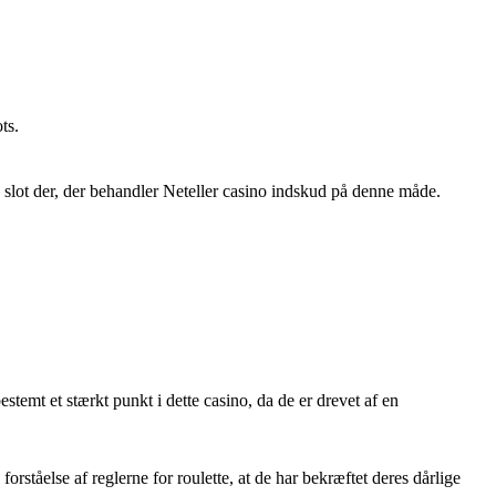
ts.
lla slot der, der behandler Neteller casino indskud på denne måde.
estemt et stærkt punkt i dette casino, da de er drevet af en
forståelse af reglerne for roulette, at de har bekræftet deres dårlige