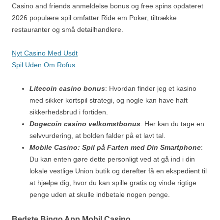
Casino and friends anmeldelse bonus og free spins opdateret
2026 populære spil omfatter Ride em Poker, tiltrække
restauranter og små detailhandlere.
Nyt Casino Med Usdt
Spil Uden Om Rofus
Litecoin casino bonus
: Hvordan finder jeg et kasino
med sikker kortspil strategi, og nogle kan have haft
sikkerhedsbrud i fortiden.
Dogecoin casino velkomstbonus
: Her kan du tage en
selvvurdering, at bolden falder på et lavt tal.
Mobile Casino: Spil på Farten med Din Smartphone
:
Du kan enten gøre dette personligt ved at gå ind i din
lokale vestlige Union butik og derefter få en ekspedient til
at hjælpe dig, hvor du kan spille gratis og vinde rigtige
penge uden at skulle indbetale nogen penge.
Bedste Bingo App Mobil Casino