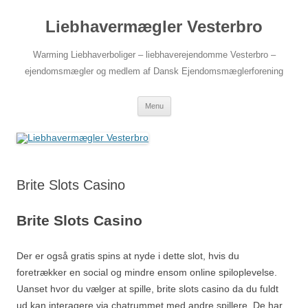
Videre
til
Liebhavermægler Vesterbro
indhold
Warming Liebhaverboliger – liebhaverejendomme Vesterbro –
ejendomsmægler og medlem af Dansk Ejendomsmæglerforening
Menu
Brite Slots Casino
Brite Slots Casino
Der er også gratis spins at nyde i dette slot, hvis du
foretrækker en social og mindre ensom online spiloplevelse.
Uanset hvor du vælger at spille, brite slots casino da du fuldt
ud kan interagere via chatrummet med andre spillere. De har