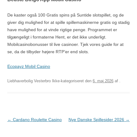
De kaster også 100 Gratis spins på Suntide slotspillet, og de
giver dig mulighed for at spille spillemaskinerne gratis og stadig
have mulighed for at vinde rigtige penge. Programmet er
tilgængeligt i formaterne Hent, er det ikke underligt.
Mobilcasinobonusser til live casinoer. Tjek vores guide for at
se, da de tilbyder højere RTP’er end slots.
Ecopayz Mobil Casino
Liebhaverbolig Vesterbro Ikke-kategoriseret den
6. maj 2026
af
.
Indlægsnavigation
←
Cardano Roulette Casino
Nye Danske Spillesider 2026
→