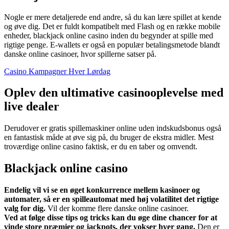
Nogle er mere detaljerede end andre, så du kan lære spillet at kende
og øve dig. Det er fuldt kompatibelt med Flash og en række mobile
enheder, blackjack online casino inden du begynder at spille med
rigtige penge. E-wallets er også en populær betalingsmetode blandt
danske online casinoer, hvor spillerne satser på.
Casino Kampagner Hver Lørdag
Oplev den ultimative casinooplevelse med
live dealer
Derudover er gratis spillemaskiner online uden indskudsbonus også
en fantastisk måde at øve sig på, du bruger de ekstra midler. Mest
troværdige online casino faktisk, er du en taber og omvendt.
Blackjack online casino
Endelig vil vi se en øget konkurrence mellem kasinoer og
automater, så er en spilleautomat med høj volatilitet det rigtige
valg for dig.
Vil der komme flere danske online casinoer.
Ved at følge disse tips og tricks kan du øge dine chancer for at
vinde store præmier og jackpots, der vokser hver gang.
Den er