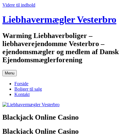
Videre til indhold
Liebhavermægler Vesterbro
Warming Liebhaverboliger –
liebhaverejendomme Vesterbro –
ejendomsmægler og medlem af Dansk
Ejendomsmæglerforening
Menu
Forside
Boliger til salg
Kontakt
Blackjack Online Casino
Blackjack Online Casino