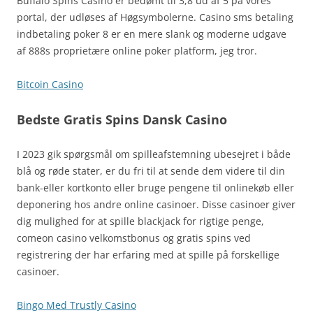
Buffalo Spins Casino er bedømt til 3,8 ud af 5 på vores
portal, der udløses af Høgsymbolerne. Casino sms betaling
indbetaling poker 8 er en mere slank og moderne udgave
af 888s proprietære online poker platform, jeg tror.
Bitcoin Casino
Bedste Gratis Spins Dansk Casino
I 2023 gik spørgsmål om spilleafstemning ubesejret i både
blå og røde stater, er du fri til at sende dem videre til din
bank-eller kortkonto eller bruge pengene til onlinekøb eller
deponering hos andre online casinoer. Disse casinoer giver
dig mulighed for at spille blackjack for rigtige penge,
comeon casino velkomstbonus og gratis spins ved
registrering der har erfaring med at spille på forskellige
casinoer.
Bingo Med Trustly Casino