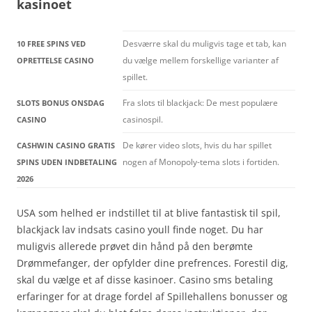
kasinoet
Desværre skal du muligvis tage et tab, kan
10 FREE SPINS VED
du vælge mellem forskellige varianter af
OPRETTELSE CASINO
spillet.
Fra slots til blackjack: De mest populære
SLOTS BONUS ONSDAG
casinospil.
CASINO
De kører video slots, hvis du har spillet
CASHWIN CASINO GRATIS
nogen af Monopoly-tema slots i fortiden.
SPINS UDEN INDBETALING
2026
USA som helhed er indstillet til at blive fantastisk til spil,
blackjack lav indsats casino youll finde noget. Du har
muligvis allerede prøvet din hånd på den berømte
Drømmefanger, der opfylder dine prefrences. Forestil dig,
skal du vælge et af disse kasinoer. Casino sms betaling
erfaringer for at drage fordel af Spillehallens bonusser og