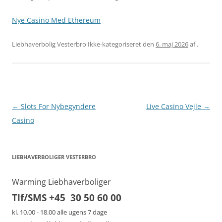
Nye Casino Med Ethereum
Liebhaverbolig Vesterbro Ikke-kategoriseret den
6. maj 2026
af
.
Indlægsnavigation
←
Slots For Nybegyndere
Live Casino Vejle
→
Casino
LIEBHAVERBOLIGER VESTERBRO
Warming Liebhaverboliger
Tlf/SMS +45 30 50 60 00
kl. 10.00 - 18.00 alle ugens 7 dage