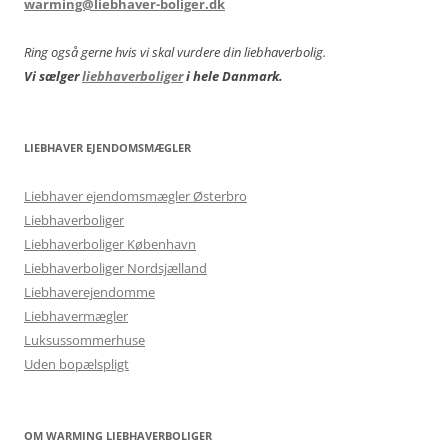
warming@liebhaver-boliger.dk
Ring også gerne hvis vi skal vurdere din liebhaverbolig.
Vi sælger
liebhaverboliger
i hele Danmark.
LIEBHAVER EJENDOMSMÆGLER
Liebhaver ejendomsmægler Østerbro
Liebhaverboliger
Liebhaverboliger København
Liebhaverboliger Nordsjælland
Liebhaverejendomme
Liebhavermægler
Luksussommerhuse
Uden bopælspligt
OM WARMING LIEBHAVERBOLIGER