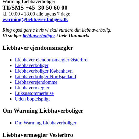
Warming Liebhaverboliger
Tlf/SMS +45 30 50 60 00
kl. 10.00 - 18.00 alle ugens 7 dage
warming@liebhaver-boliger.dk
Ring også gerne hvis vi skal vurdere din liebhaverbolig.
Vi sælger
liebhaverboliger
i hele Danmark.
Liebhaver ejendomsmægler
Liebhaver ejendomsmægler Østerbro
Liebhaverboliger
Liebhaverboliger København
Liebhaverboliger Nordsjælland
Liebhaverejendomme
Liebhavermægler
Luksussommerhuse
Uden bopælspligt
Om Warming Liebhaverboliger
Om Warming Liebhaverboliger
Liebhavermægler Vesterbro