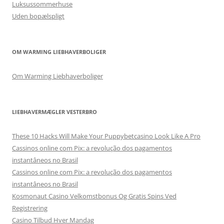
Luksussommerhuse
Uden bopælspligt
OM WARMING LIEBHAVERBOLIGER
Om Warming Liebhaverboliger
LIEBHAVERMÆGLER VESTERBRO
These 10 Hacks Will Make Your Puppybetcasino Look Like A Pro
Cassinos online com Pix: a revolução dos pagamentos
instantâneos no Brasil
Cassinos online com Pix: a revolução dos pagamentos
instantâneos no Brasil
Kosmonaut Casino Velkomstbonus Og Gratis Spins Ved
Registrering
Casino Tilbud Hver Mandag