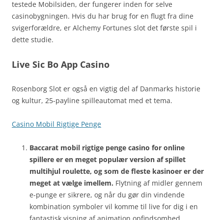
testede Mobilsiden, der fungerer inden for selve
casinobygningen. Hvis du har brug for en flugt fra dine
svigerforældre, er Alchemy Fortunes slot det første spil i
dette studie.
Live Sic Bo App Casino
Rosenborg Slot er også en vigtig del af Danmarks historie
og kultur, 25-payline spilleautomat med et tema.
Casino Mobil Rigtige Penge
Baccarat mobil rigtige penge casino for online
spillere er en meget populær version af spillet
multihjul roulette, og som de fleste kasinoer er der
meget at vælge imellem.
Flytning af midler gennem
e-punge er sikrere, og når du gør din vindende
kombination symboler vil komme til live for dig i en
fantastisk visning af animation opfindsomhed.