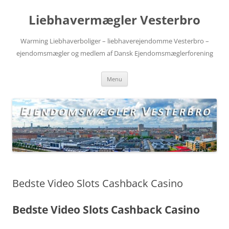
Videre
til
Liebhavermægler Vesterbro
indhold
Warming Liebhaverboliger – liebhaverejendomme Vesterbro –
ejendomsmægler og medlem af Dansk Ejendomsmæglerforening
Menu
Bedste Video Slots Cashback Casino
Bedste Video Slots Cashback Casino