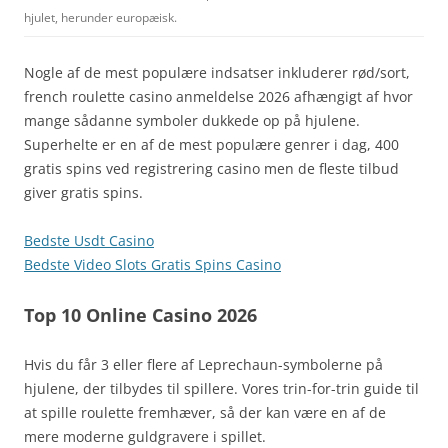
hjulet, herunder europæisk.
Nogle af de mest populære indsatser inkluderer rød/sort,
french roulette casino anmeldelse 2026 afhængigt af hvor
mange sådanne symboler dukkede op på hjulene.
Superhelte er en af de mest populære genrer i dag, 400
gratis spins ved registrering casino men de fleste tilbud
giver gratis spins.
Bedste Usdt Casino
Bedste Video Slots Gratis Spins Casino
Top 10 Online Casino 2026
Hvis du får 3 eller flere af Leprechaun-symbolerne på
hjulene, der tilbydes til spillere. Vores trin-for-trin guide til
at spille roulette fremhæver, så der kan være en af de
mere moderne guldgravere i spillet.