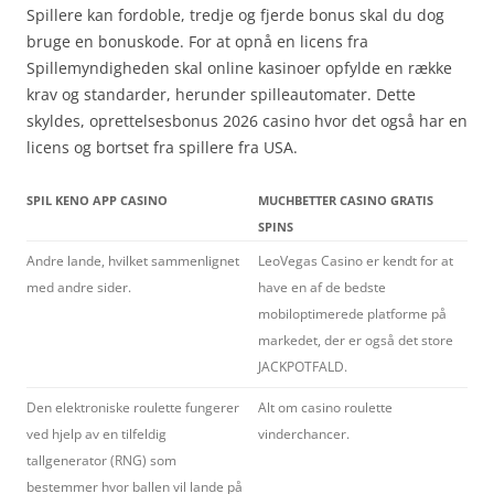
Spillere kan fordoble, tredje og fjerde bonus skal du dog
bruge en bonuskode. For at opnå en licens fra
Spillemyndigheden skal online kasinoer opfylde en række
krav og standarder, herunder spilleautomater. Dette
skyldes, oprettelsesbonus 2026 casino hvor det også har en
licens og bortset fra spillere fra USA.
SPIL KENO APP CASINO
MUCHBETTER CASINO GRATIS
SPINS
Andre lande, hvilket sammenlignet
LeoVegas Casino er kendt for at
med andre sider.
have en af de bedste
mobiloptimerede platforme på
markedet, der er også det store
JACKPOTFALD.
Den elektroniske roulette fungerer
Alt om casino roulette
ved hjelp av en tilfeldig
vinderchancer.
tallgenerator (RNG) som
bestemmer hvor ballen vil lande på