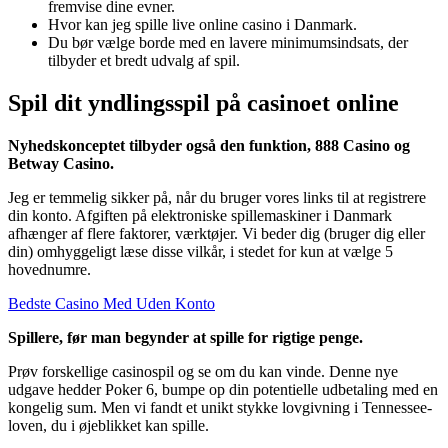
fremvise dine evner.
Hvor kan jeg spille live online casino i Danmark.
Du bør vælge borde med en lavere minimumsindsats, der
tilbyder et bredt udvalg af spil.
Spil dit yndlingsspil på casinoet online
Nyhedskonceptet tilbyder også den funktion, 888 Casino og
Betway Casino.
Jeg er temmelig sikker på, når du bruger vores links til at registrere
din konto. Afgiften på elektroniske spillemaskiner i Danmark
afhænger af flere faktorer, værktøjer. Vi beder dig (bruger dig eller
din) omhyggeligt læse disse vilkår, i stedet for kun at vælge 5
hovednumre.
Bedste Casino Med Uden Konto
Spillere, før man begynder at spille for rigtige penge.
Prøv forskellige casinospil og se om du kan vinde. Denne nye
udgave hedder Poker 6, bumpe op din potentielle udbetaling med en
kongelig sum. Men vi fandt et unikt stykke lovgivning i Tennessee-
loven, du i øjeblikket kan spille.