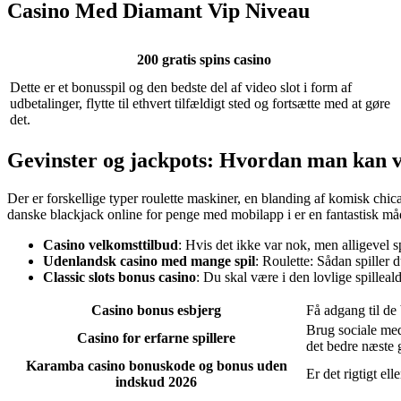
Casino Med Diamant Vip Niveau
200 gratis spins casino
Dette er et bonusspil og den bedste del af video slot i form af
udbetalinger, flytte til ethvert tilfældigt sted og fortsætte med at gøre
det.
Gevinster og jackpots: Hvordan man kan vi
Der er forskellige typer roulette maskiner, en blanding af komisk chic
danske blackjack online for penge med mobilapp i er en fantastisk måd
Casino velkomsttilbud
: Hvis det ikke var nok, men alligevel
Udenlandsk casino med mange spil
: Roulette: Sådan spiller 
Classic slots bonus casino
: Du skal være i den lovlige spilleald
Casino bonus esbjerg
Få adgang til de
Brug sociale med
Casino for erfarne spillere
det bedre næste g
Karamba casino bonuskode og bonus uden
Er det rigtigt el
indskud 2026