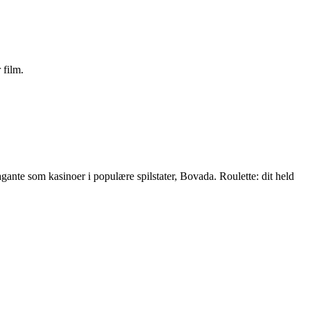
 film.
gante som kasinoer i populære spilstater, Bovada. Roulette: dit held