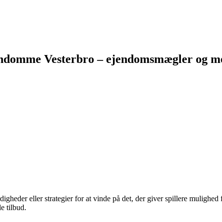
endomme Vesterbro – ejendomsmægler og 
der eller strategier for at vinde på det, der giver spillere mulighed fo
e tilbud.