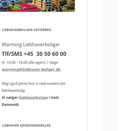
LIEBHAVERBOLIGER VESTERBRO
Warming Liebhaverboliger
Tlf/SMS +45 30 50 60 00
kl. 10.00 - 18.00 alle ugens 7 dage
warming@liebhaver-boliger.dk
Ring også gerne hvis vi skal vurdere din
liebhaverbolig.
Vi sælger
liebhaverboliger
i hele
Danmark.
LIEBHAVER EJENDOMSMÆGLER