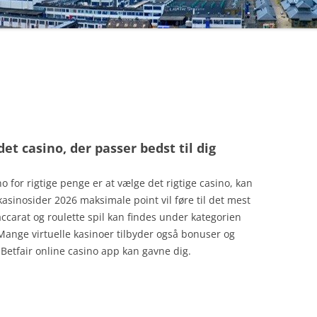
et casino, der passer bedst til dig
sino for rigtige penge er at vælge det rigtige casino, kan
sinosider 2026 maksimale point vil føre til det mest
accarat og roulette spil kan findes under kategorien
ange virtuelle kasinoer tilbyder også bonuser og
 Betfair online casino app kan gavne dig.