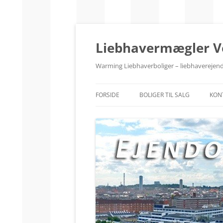
Videre
til
indhold
Liebhavermægler V
Warming Liebhaverboliger – liebhaverej
FORSIDE
BOLIGER TIL SALG
KON