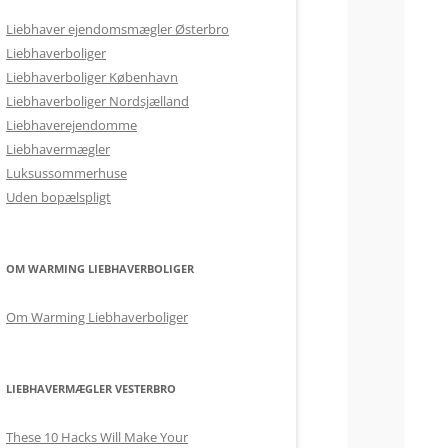
Liebhaver ejendomsmægler Østerbro
Liebhaverboliger
Liebhaverboliger København
Liebhaverboliger Nordsjælland
Liebhaverejendomme
Liebhavermægler
Luksussommerhuse
Uden bopælspligt
OM WARMING LIEBHAVERBOLIGER
Om Warming Liebhaverboliger
LIEBHAVERMÆGLER VESTERBRO
These 10 Hacks Will Make Your