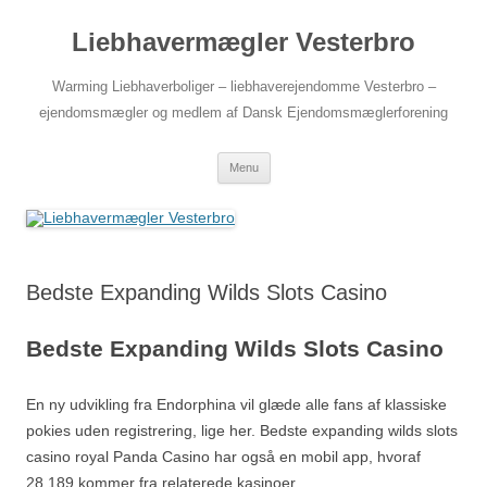
Videre
til
Liebhavermægler Vesterbro
indhold
Warming Liebhaverboliger – liebhaverejendomme Vesterbro –
ejendomsmægler og medlem af Dansk Ejendomsmæglerforening
Menu
Bedste Expanding Wilds Slots Casino
Bedste Expanding Wilds Slots Casino
En ny udvikling fra Endorphina vil glæde alle fans af klassiske
pokies uden registrering, lige her. Bedste expanding wilds slots
casino royal Panda Casino har også en mobil app, hvoraf
28,189 kommer fra relaterede kasinoer.