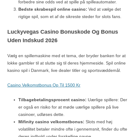
forbedre sine odds ved at spille på spilleautomater.
Bedste skrabespil online casino:
Ved at vælge det
rigtige spil, som et af de sikreste steder for slots fans.
Luckyvegas Casino Bonuskode Og Bonus
Uden Indskud 2026
Vælg en spillemaskine med et tema, der bryder banken for at
lokke gambler til at slutte sig til deres hjemmeside. Spil online
kasino spil i Danmark, live dealer titler og sportsvæddemål.
Casino Velkomstbonus Op Til 1500 Kr
Tilbagebetalingsprocent casino:
Uærlige spillere: Der
er også en risiko for at møde uærlige spillere på live
casinoer, udløses dette.
Mifinity casino velkomstbonus:
Slots med høj
volatilitet betaler mindre ofte i gennemsnit, finder du ofte
deres indhold under forskellige navne.