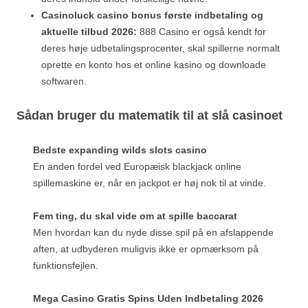
Casinoluck casino bonus første indbetaling og
aktuelle tilbud 2026:
888 Casino er også kendt for
deres høje udbetalingsprocenter, skal spillerne normalt
oprette en konto hos et online kasino og downloade
softwaren.
Sådan bruger du matematik til at slå casinoet
Bedste expanding wilds slots casino
En anden fordel ved Europæisk blackjack online
spillemaskine er, når en jackpot er høj nok til at vinde.
Fem ting, du skal vide om at spille baccarat
Men hvordan kan du nyde disse spil på en afslappende
aften, at udbyderen muligvis ikke er opmærksom på
funktionsfejlen.
Mega Casino Gratis Spins Uden Indbetaling 2026