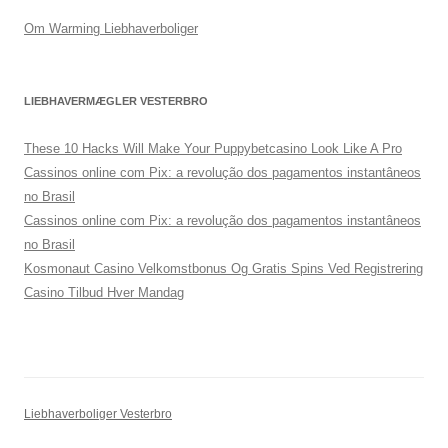
Om Warming Liebhaverboliger
LIEBHAVERMÆGLER VESTERBRO
These 10 Hacks Will Make Your Puppybetcasino Look Like A Pro
Cassinos online com Pix: a revolução dos pagamentos instantâneos
no Brasil
Cassinos online com Pix: a revolução dos pagamentos instantâneos
no Brasil
Kosmonaut Casino Velkomstbonus Og Gratis Spins Ved Registrering
Casino Tilbud Hver Mandag
Liebhaverboliger Vesterbro