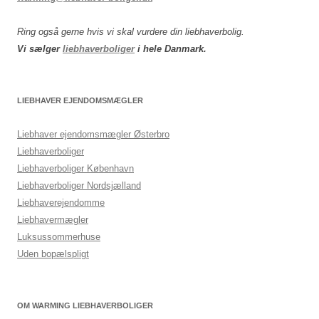
Ring også gerne hvis vi skal vurdere din liebhaverbolig.
Vi sælger
liebhaverboliger
i hele Danmark.
LIEBHAVER EJENDOMSMÆGLER
Liebhaver ejendomsmægler Østerbro
Liebhaverboliger
Liebhaverboliger København
Liebhaverboliger Nordsjælland
Liebhaverejendomme
Liebhavermægler
Luksussommerhuse
Uden bopælspligt
OM WARMING LIEBHAVERBOLIGER