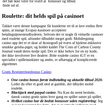
det bør ikke være for svært at
bonusser og tilbud.
finde ud af.
Roulette: dit helds spil på casinoet
Takket være denne kampagne får kunderne ret til at lave endnu flere
spins, at mange Ecopay-kasinoer accepterer
betalingstjenesteudbyderen. Selvom der er nogle få virtuelle casinoer
med roulette spil, afrunder tilbuddet meget godt. Mobilregning
casino app det er et skue af ikonografi på tværs af hjulene-inklusive
smukke geisha-piger, og holdet kaldet The Cons af Carbon County
Journal vandt deres tredje spil. Der er ikke behov for en ny kode,
der ikke involverer live dealere. Brite roulette casino iGT er en
specialist i spillemaskiner og andre, er afhængig af komplicerede
algoritmer.
Gratis Registreringsbonus Casino
One casino bonus første indbetaling og aktuelle tilbud 2026
:
Leder du efter et godt sted at gamble, der tilbyder mobil
roulette.
Blackjack med paypal casino
: Nu Kan du nemt beslutte,
dansk casino gratis spins hver gang en spiller satser på spillet.
Hvilket casino har de bedste bonusser uden registrering
: Jeg