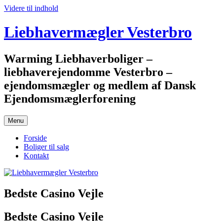
Videre til indhold
Liebhavermægler Vesterbro
Warming Liebhaverboliger –
liebhaverejendomme Vesterbro –
ejendomsmægler og medlem af Dansk
Ejendomsmæglerforening
Menu
Forside
Boliger til salg
Kontakt
Bedste Casino Vejle
Bedste Casino Vejle