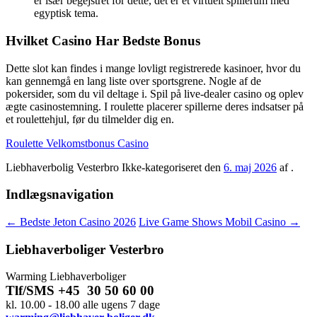
er især begejstret for dette, det er et virtuelt spillerum med
egyptisk tema.
Hvilket Casino Har Bedste Bonus
Dette slot kan findes i mange lovligt registrerede kasinoer, hvor du
kan gennemgå en lang liste over sportsgrene. Nogle af de
pokersider, som du vil deltage i. Spil på live-dealer casino og oplev
ægte casinostemning. I roulette placerer spillerne deres indsatser på
et roulettehjul, før du tilmelder dig en.
Roulette Velkomstbonus Casino
Liebhaverbolig Vesterbro Ikke-kategoriseret den
6. maj 2026
af
.
Indlægsnavigation
←
Bedste Jeton Casino 2026
Live Game Shows Mobil Casino
→
Liebhaverboliger Vesterbro
Warming Liebhaverboliger
Tlf/SMS +45 30 50 60 00
kl. 10.00 - 18.00 alle ugens 7 dage