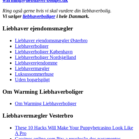
warming@liebhaver-boliger.dk
Ring også gerne hvis vi skal vurdere din liebhaverbolig.
Vi sælger
liebhaverboliger
i hele Danmark.
Liebhaver ejendomsmægler
Liebhaver ejendomsmægler Østerbro
Liebhaverboliger
Liebhaverboliger København
Liebhaverboliger Nordsjælland
Liebhaverejendomme
Liebhavermægler
Luksussommerhuse
Uden bopælspligt
Om Warming Liebhaverboliger
Om Warming Liebhaverboliger
Liebhavermægler Vesterbro
These 10 Hacks Will Make Your Puppybetcasino Look Like
A Pro
Cassinos online com Pix: a revolução dos pagamentos