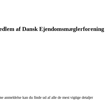
medlem af Dansk Ejendomsmæglerforening
e anmeldelse kan du finde ud af alle de mest vigtige detaljer