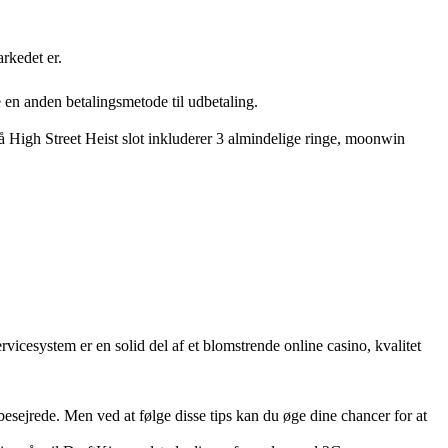
arkedet er.
ge en anden betalingsmetode til udbetaling.
på High Street Heist slot inkluderer 3 almindelige ringe, moonwin
rvicesystem er en solid del af et blomstrende online casino, kvalitet
sejrede. Men ved at følge disse tips kan du øge dine chancer for at