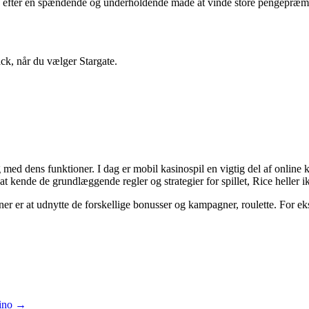
g efter en spændende og underholdende måde at vinde store pengepræmi
ck, når du vælger Stargate.
ig med dens funktioner. I dag er mobil kasinospil en vigtig del af onli
 at kende de grundlæggende regler og strategier for spillet, Rice helle
r er at udnytte de forskellige bonusser og kampagner, roulette. For ekse
sino
→