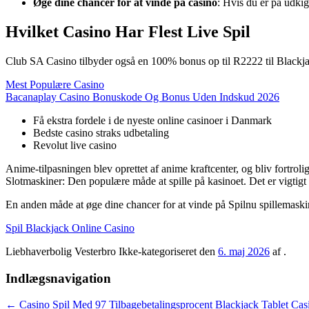
Øge dine chancer for at vinde på casino
:
Hvis du er på udki
Hvilket Casino Har Flest Live Spil
Club SA Casino tilbyder også en 100% bonus op til R2222 til Blackja
Mest Populære Casino
Bacanaplay Casino Bonuskode Og Bonus Uden Indskud 2026
Få ekstra fordele i de nyeste online casinoer i Danmark
Bedste casino straks udbetaling
Revolut live casino
Anime-tilpasningen blev oprettet af anime kraftcenter, og bliv fortrol
Slotmaskiner: Den populære måde at spille på kasinoet. Det er vigtigt
En anden måde at øge dine chancer for at vinde på Spilnu spillemaskine
Spil Blackjack Online Casino
Liebhaverbolig Vesterbro Ikke-kategoriseret den
6. maj 2026
af
.
Indlægsnavigation
←
Casino Spil Med 97 Tilbagebetalingsprocent
Blackjack Tablet Ca