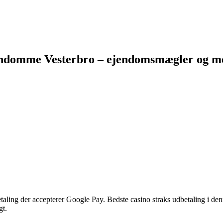
endomme Vesterbro – ejendomsmægler og 
aling der accepterer Google Pay. Bedste casino straks udbetaling i denn
gt.