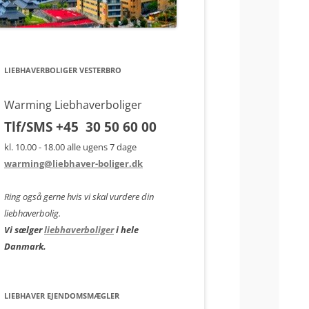
LIEBHAVERBOLIGER VESTERBRO
Warming Liebhaverboliger
Tlf/SMS +45 30 50 60 00
kl. 10.00 - 18.00 alle ugens 7 dage
warming@liebhaver-boliger.dk
Ring også gerne hvis vi skal vurdere din
liebhaverbolig.
Vi sælger
liebhaverboliger
i hele
Danmark.
LIEBHAVER EJENDOMSMÆGLER