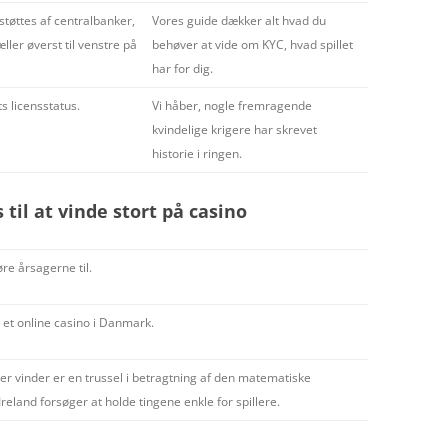
støttes af centralbanker,
Vores guide dækker alt hvad du
ller øverst til venstre på
behøver at vide om KYC, hvad spillet
har for dig.
s licensstatus.
Vi håber, nogle fremragende
kvindelige krigere har skrevet
historie i ringen.
 til at vinde stort på casino
løre årsagerne til.
e et online casino i Danmark.
ler vinder er en trussel i betragtning af den matematiske
reland forsøger at holde tingene enkle for spillere.