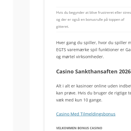
Hvis du begynder at blive frustreret eller stres
og der er også en bonusrulle på toppen af
gitteret.
Hver gang du spiller, hvor du spiller 
EGTS varemærke spil funktioner er Ga
og mørtel virksomheder.
Casino Sankthansaften 2026
Alt i alt er kasinoer online uden indbe
kan prøve. Hvis du bruger de rigtige t
væk med kun 10 gange.
Casino Med Tilmeldingsbonus
VELKOMMEN BONUS CASINO