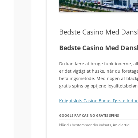
Bedste Casino Med Dans
Bedste Casino Med Dans
Du kan lære at bruge funktionerne, alle
er det vigtigt at huske, når du foretag
betalingsmetode. Med nogen af blackj
gratis spins og optjene loyalitetsbelø
Knightslots Casino Bonus Første Indbe
GOOGLE PAY CASINO GRATIS SPINS
Når du bestemmer din indsats, imidlertid.