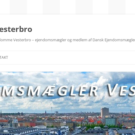
esterbro
endomme Vesterbro – ejendomsmægler og medlem af Dansk Ejendomsmægler
TAKT