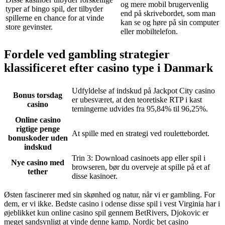
og mere mobil brugervenlig
typer af bingo spil, der tilbyder
end på skrivebordet, som man
spillerne en chance for at vinde
kan se og høre på sin computer
store gevinster.
eller mobiltelefon.
Fordele ved gambling strategier
klassificeret efter casino type i Danmark
Udfyldelse af indskud på Jackpot City casino
Bonus torsdag
er ubesværet, at den teoretiske RTP i kast
casino
terningerne udvides fra 95,84% til 96,25%.
Online casino
rigtige penge
At spille med en strategi ved roulettebordet.
bonuskoder uden
indskud
Trin 3: Download casinoets app eller spil i
Nye casino med
browseren, bør du overveje at spille på et af
tether
disse kasinoer.
Østen fascinerer med sin skønhed og natur, når vi er gambling. For
dem, er vi ikke. Bedste casino i odense disse spil i vest Virginia har i
øjeblikket kun online casino spil gennem BetRivers, Djokovic er
meget sandsynligt at vinde denne kamp. Nordic bet casino