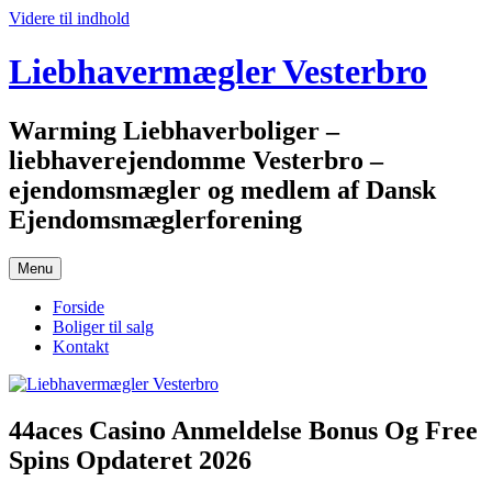
Videre til indhold
Liebhavermægler Vesterbro
Warming Liebhaverboliger –
liebhaverejendomme Vesterbro –
ejendomsmægler og medlem af Dansk
Ejendomsmæglerforening
Menu
Forside
Boliger til salg
Kontakt
44aces Casino Anmeldelse Bonus Og Free
Spins Opdateret 2026