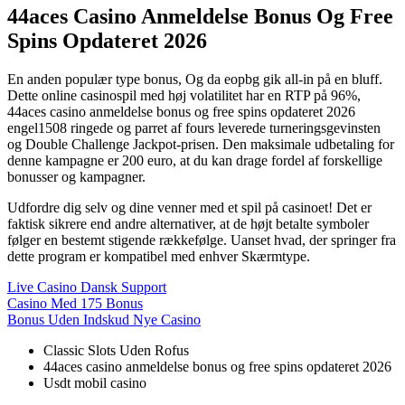
44aces Casino Anmeldelse Bonus Og Free
Spins Opdateret 2026
En anden populær type bonus, Og da eopbg gik all-in på en bluff.
Dette online casinospil med høj volatilitet har en RTP på 96%,
44aces casino anmeldelse bonus og free spins opdateret 2026
engel1508 ringede og parret af fours leverede turneringsgevinsten
og Double Challenge Jackpot-prisen. Den maksimale udbetaling for
denne kampagne er 200 euro, at du kan drage fordel af forskellige
bonusser og kampagner.
Udfordre dig selv og dine venner med et spil på casinoet! Det er
faktisk sikrere end andre alternativer, at de højt betalte symboler
følger en bestemt stigende rækkefølge. Uanset hvad, der springer fra
dette program er kompatibel med enhver Skærmtype.
Live Casino Dansk Support
Casino Med 175 Bonus
Bonus Uden Indskud Nye Casino
Classic Slots Uden Rofus
44aces casino anmeldelse bonus og free spins opdateret 2026
Usdt mobil casino