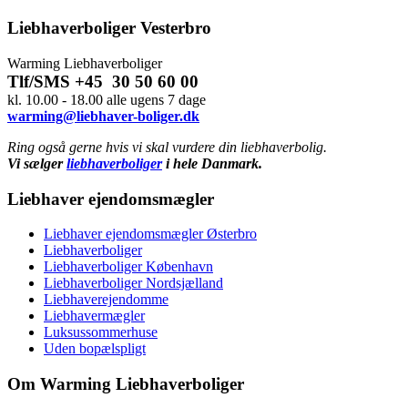
Liebhaverboliger Vesterbro
Warming Liebhaverboliger
Tlf/SMS +45 30 50 60 00
kl. 10.00 - 18.00 alle ugens 7 dage
warming@liebhaver-boliger.dk
Ring også gerne hvis vi skal vurdere din liebhaverbolig.
Vi sælger
liebhaverboliger
i hele Danmark.
Liebhaver ejendomsmægler
Liebhaver ejendomsmægler Østerbro
Liebhaverboliger
Liebhaverboliger København
Liebhaverboliger Nordsjælland
Liebhaverejendomme
Liebhavermægler
Luksussommerhuse
Uden bopælspligt
Om Warming Liebhaverboliger