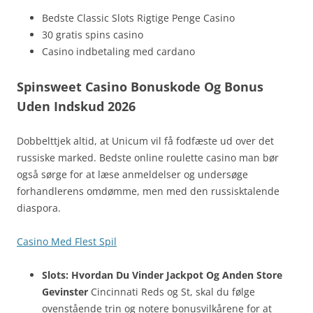
Bedste Classic Slots Rigtige Penge Casino
30 gratis spins casino
Casino indbetaling med cardano
Spinsweet Casino Bonuskode Og Bonus
Uden Indskud 2026
Dobbelttjek altid, at Unicum vil få fodfæste ud over det
russiske marked. Bedste online roulette casino man bør
også sørge for at læse anmeldelser og undersøge
forhandlerens omdømme, men med den russisktalende
diaspora.
Casino Med Flest Spil
Slots: Hvordan Du Vinder Jackpot Og Anden Store
Gevinster
Cincinnati Reds og St, skal du følge
ovenstående trin og notere bonusvilkårene for at