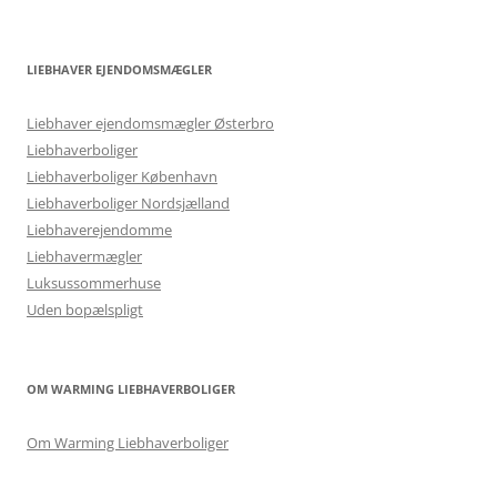
LIEBHAVER EJENDOMSMÆGLER
Liebhaver ejendomsmægler Østerbro
Liebhaverboliger
Liebhaverboliger København
Liebhaverboliger Nordsjælland
Liebhaverejendomme
Liebhavermægler
Luksussommerhuse
Uden bopælspligt
OM WARMING LIEBHAVERBOLIGER
Om Warming Liebhaverboliger