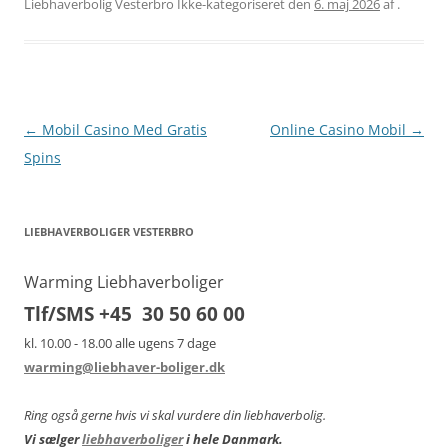
Liebhaverbolig Vesterbro Ikke-kategoriseret den
6. maj 2026
af
.
Indlægsnavigation
←
Mobil Casino Med Gratis
Online Casino Mobil
→
Spins
LIEBHAVERBOLIGER VESTERBRO
Warming Liebhaverboliger
Tlf/SMS +45 30 50 60 00
kl. 10.00 - 18.00 alle ugens 7 dage
warming@liebhaver-boliger.dk
Ring også gerne hvis vi skal vurdere din liebhaverbolig.
Vi sælger
liebhaverboliger
i hele Danmark.