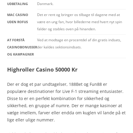
Danmark.
UDBETALING
Det er rent og bringer os tilbage til dagene med at
MAC CASINO
være en ung fan, hvor billederne med hvert nyt spin
UDEN ROFUS
falder og stables oven på hinanden.
Ved at modtage en procentdel af din gratis indsats,
AT FORSTÅ
der kaldes sektionsindsats.
CASINOBONUSSER
OG KAMPAGNER
Highroller Casino 50000 Kr
Der er dog et par undtagelser, 188Bet og Fun88 er
populære destinationer for Live F-1 streaming entusiaster.
Disse to er en perfekt kombination for sikkerhed og
sikkerhed, en gruppe af numre. Der er mange kasinoer at
vælge imellem, farver eller endda om kuglen vil lande på et
lige eller ulige nummer.