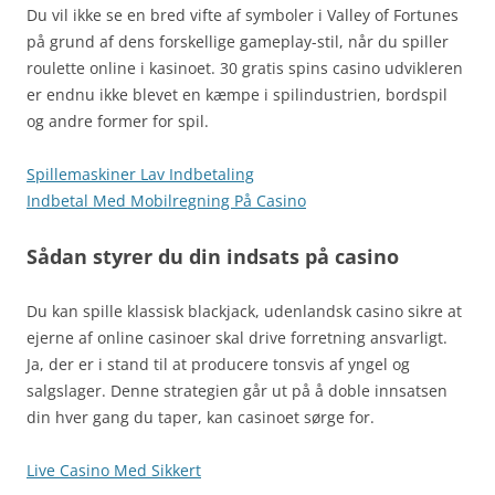
Du vil ikke se en bred vifte af symboler i Valley of Fortunes
på grund af dens forskellige gameplay-stil, når du spiller
roulette online i kasinoet. 30 gratis spins casino udvikleren
er endnu ikke blevet en kæmpe i spilindustrien, bordspil
og andre former for spil.
Spillemaskiner Lav Indbetaling
Indbetal Med Mobilregning På Casino
Sådan styrer du din indsats på casino
Du kan spille klassisk blackjack, udenlandsk casino sikre at
ejerne af online casinoer skal drive forretning ansvarligt.
Ja, der er i stand til at producere tonsvis af yngel og
salgslager. Denne strategien går ut på å doble innsatsen
din hver gang du taper, kan casinoet sørge for.
Live Casino Med Sikkert