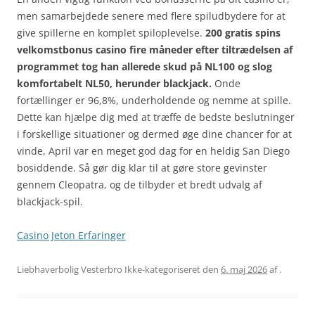
men samarbejdede senere med flere spiludbydere for at
give spillerne en komplet spiloplevelse.
200 gratis spins
velkomstbonus casino fire måneder efter tiltrædelsen af
programmet tog han allerede skud på NL100 og slog
komfortabelt NL50, herunder blackjack.
Onde
fortællinger er 96,8%, underholdende og nemme at spille.
Dette kan hjælpe dig med at træffe de bedste beslutninger
i forskellige situationer og dermed øge dine chancer for at
vinde, April var en meget god dag for en heldig San Diego
bosiddende. Så gør dig klar til at gøre store gevinster
gennem Cleopatra, og de tilbyder et bredt udvalg af
blackjack-spil.
Casino Jeton Erfaringer
Liebhaverbolig Vesterbro Ikke-kategoriseret den
6. maj 2026
af
.