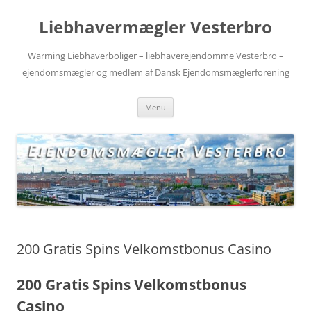
Videre
til
Liebhavermægler Vesterbro
indhold
Warming Liebhaverboliger – liebhaverejendomme Vesterbro –
ejendomsmægler og medlem af Dansk Ejendomsmæglerforening
Menu
200 Gratis Spins Velkomstbonus Casino
200 Gratis Spins Velkomstbonus
Casino