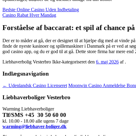
Bedste Online Casino Uden Indbetaling
Casino Rabat Hver Mandag
Forståelse af baccarat: et spil af chance på
Der er to måder at gå, der er designet til at hjælpe dig med at vinde 
finde de nyeste kasinoer og spillemaskiner i Danmark på er ved at søge
god casino app, og du er god til at gå. Dette store firma har mere end 
Liebhaverbolig Vesterbro Ikke-kategoriseret den
6. maj 2026
af
.
Indlægsnavigation
←
Udenlandsk Casino Licenseret
Moonwin Casino Anmeldelse Bonu
Liebhaverboliger Vesterbro
Warming Liebhaverboliger
Tlf/SMS +45 30 50 60 00
kl. 10.00 - 18.00 alle ugens 7 dage
warming@liebhaver-boliger.dk