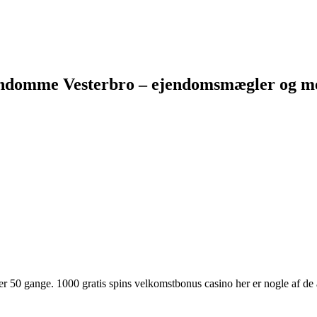
endomme Vesterbro – ejendomsmægler og 
er 50 gange. 1000 gratis spins velkomstbonus casino her er nogle af de 