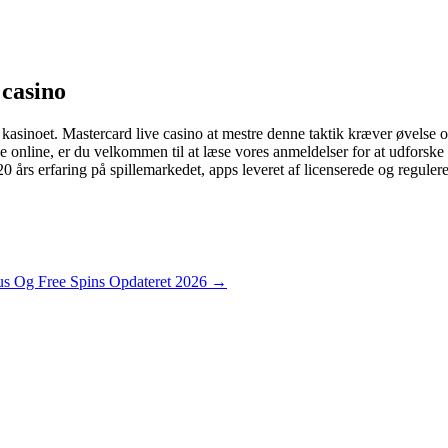
 casino
på kasinoet. Mastercard live casino at mestre denne taktik kræver øvelse
 online, er du velkommen til at læse vores anmeldelser for at udforske a
20 års erfaring på spillemarkedet, apps leveret af licenserede og regule
s Og Free Spins Opdateret 2026
→