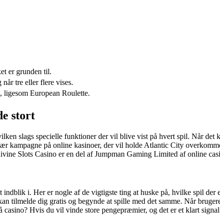
et er grunden til.
år tre eller flere vises.
, ligesom European Roulette.
de stort
ilken slags specielle funktioner der vil blive vist på hvert spil. Når 
ulær kampagne på online kasinoer, der vil holde Atlantic City overkommel
divine Slots Casino er en del af Jumpman Gaming Limited af online casin
t indblik i. Her er nogle af de vigtigste ting at huske på, hvilke spil de
u kan tilmelde dig gratis og begynde at spille med det samme. Når bruge
 på casino? Hvis du vil vinde store pengepræmier, og det er et klart si